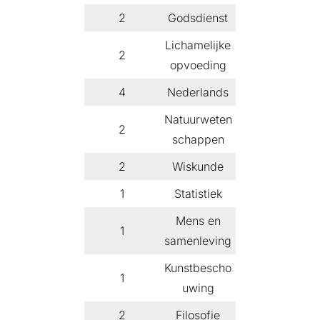
2
Godsdienst
Lichamelijke
2
opvoeding
4
Nederlands
Natuurweten
2
schappen
2
Wiskunde
1
Statistiek
Mens en
1
samenleving
Kunstbescho
1
uwing
2
Filosofie