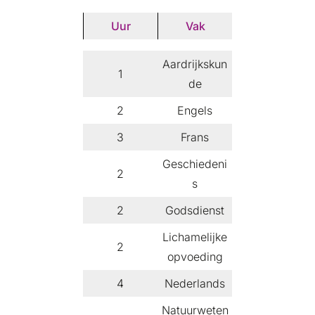
Uur
Vak
Aardrijkskun
1
de
2
Engels
3
Frans
Geschiedeni
2
s
2
Godsdienst
Lichamelijke
2
opvoeding
4
Nederlands
Natuurweten