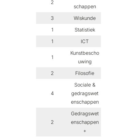
2
schappen
3
Wiskunde
1
Statistiek
1
ICT
Kunstbescho
1
uwing
2
Filosofie
Sociale &
4
gedragswet
enschappen
Gedragswet
2
enschappen
+