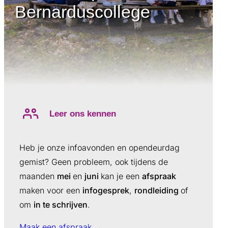
Bernarduscollege
Leer ons kennen
Heb je onze infoavonden en opendeurdag
gemist? Geen probleem, ook tijdens de
maanden
mei
en
juni
kan je een
afspraak
maken voor een
infogesprek
,
rondleiding
of
om
in te schrijven
.
Maak een afspraak →