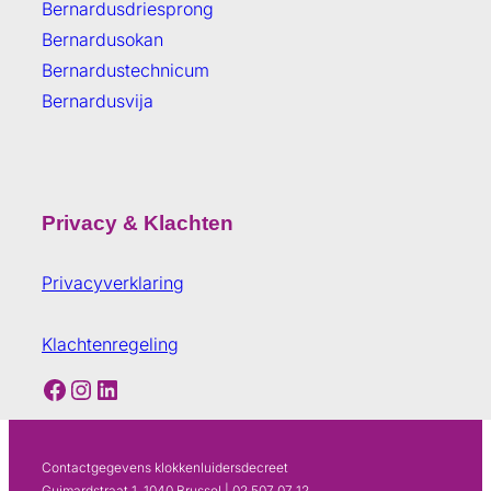
Bernardusdriesprong
Bernardusokan
Bernardustechnicum
Bernardusvija
Privacy & Klachten
Privacyverklaring
Klachtenregeling
Facebook
Instagram
LinkedIn
Contactgegevens klokkenluidersdecreet
Guimardstraat 1, 1040 Brussel | 02 507 07 12